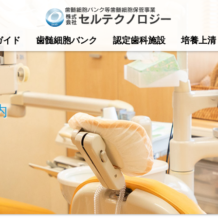
ガイド
歯髄細胞バンク
認定歯科施設
培養上清
内