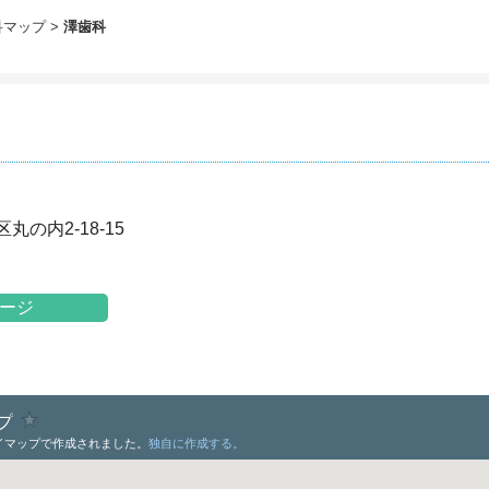
科マップ
澤歯科
の内2-18-15
ージ