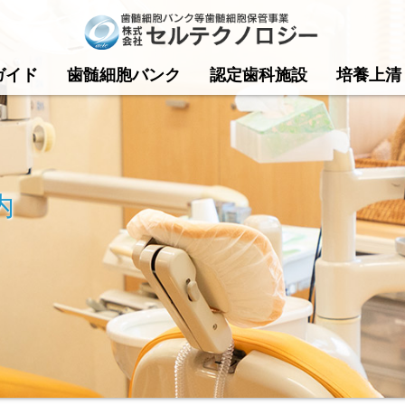
ガイド
歯髄細胞バンク
認定歯科施設
培養上清
内