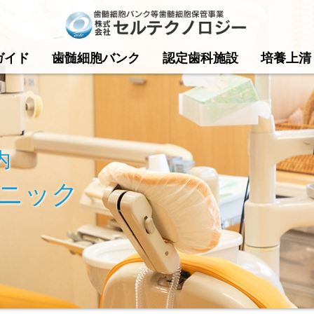
ガイド
歯髄細胞バンク
認定歯科施設
培養上清
内
ニック