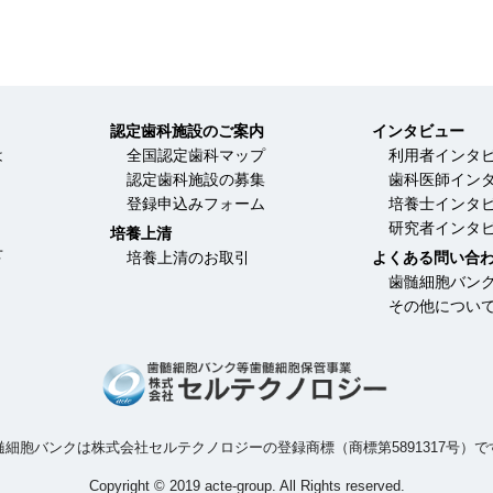
認定歯科施設のご案内
インタビュー
は
全国認定歯科マップ
利用者インタ
認定歯科施設の募集
歯科医師イン
登録申込みフォーム
培養士インタ
研究者インタ
培養上清
せ
培養上清のお取引
よくある問い合
歯髄細胞バン
その他につい
髄細胞バンクは
株式会社セルテクノロジーの
登録商標（商標第5891317号）で
Copyright © 2019 acte-group.
All Rights reserved.