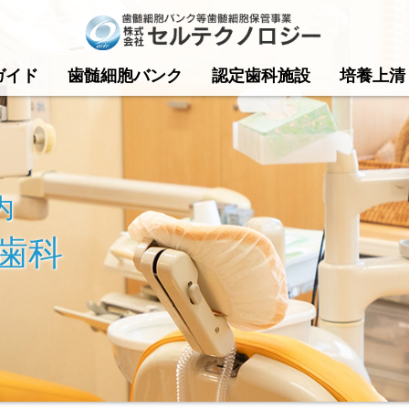
ガイド
歯髄細胞バンク
認定歯科施設
培養上清
内
歯科