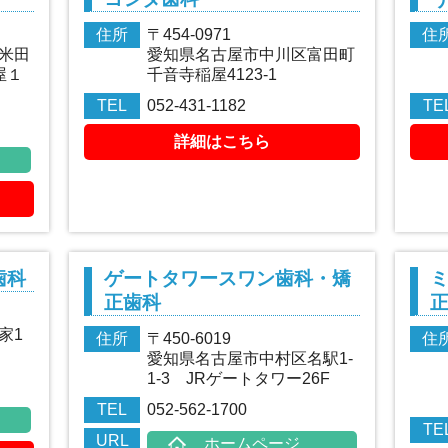
住所
〒454-0971
住
米田
愛知県名古屋市中川区富田町
屋１
千音寺稲屋4123-1
TEL
052-431-1182
TE
詳細はこちら
歯科
ゲートタワースワン歯科・矯
正歯科
家1
住所
〒450-6019
住
愛知県名古屋市中村区名駅1-
1-3 JRゲートタワー26F
TEL
052-562-1700
TE
URL
ホームページ