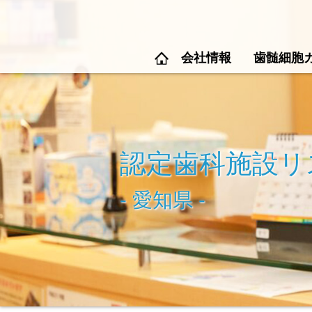
会社情報
歯髄細胞
認定歯科施設リ
- 愛知県 -