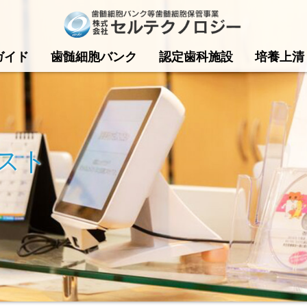
ガイド
歯髄細胞バンク
認定歯科施設
培養上清
スト