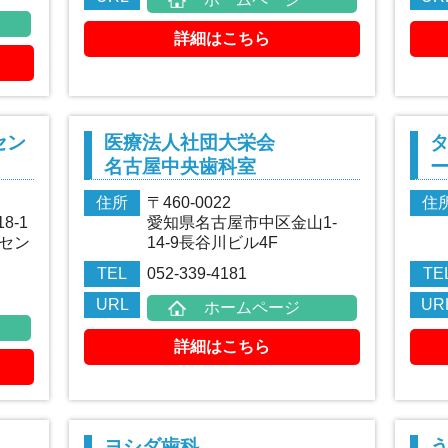
詳細はこちら
セン
医療法人社団大栄会
名古屋中央歯科室
住所
〒460-0022
住
8-1
愛知県名古屋市中区金山1-
セン
14-9長谷川ビル4F
TEL
052-339-4181
TE
URL
UR
ホームページ
詳細はこちら
ヨシダ歯科