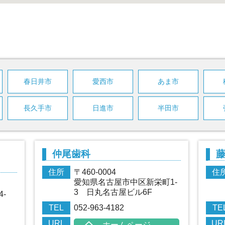
春日井市
愛西市
あま市
長久手市
日進市
半田市
仲尾歯科
住所
〒460-0004
住
愛知県名古屋市中区新栄町1-
3 日丸名古屋ビル6F
-
TEL
052-963-4182
TE
URL
UR
ホームページ