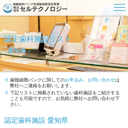
認定歯科施設リスト
- 愛知県 -
歯髄細胞バンク
に関しての
お申込み
、
お問い合わせ
は
弊社へご連絡をお願いします。
下記リストに掲載されていない歯科施設をご紹介する
ことも可能ですので、お気軽に弊社へお問い合わせ下
さい。
認定歯科施設 愛知県