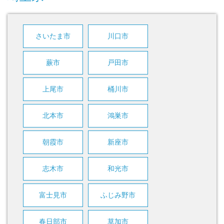
さいたま市
川口市
蕨市
戸田市
上尾市
桶川市
北本市
鴻巣市
朝霞市
新座市
志木市
和光市
富士見市
ふじみ野市
春日部市
草加市