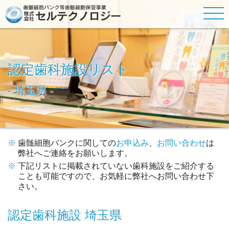
認定歯科施設リスト
- 埼玉県 -
歯髄細胞バンク
に関しての
お申込み
、
お問い合わせ
は
弊社へご連絡をお願いします。
下記リストに掲載されていない歯科施設をご紹介する
ことも可能ですので、お気軽に弊社へお問い合わせ下
さい。
認定歯科施設 埼玉県