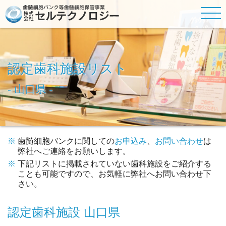
認定歯科施設リスト
- 山口県 -
歯髄細胞バンク
に関しての
お申込み
、
お問い合わせ
は
弊社へご連絡をお願いします。
下記リストに掲載されていない歯科施設をご紹介する
ことも可能ですので、お気軽に弊社へお問い合わせ下
さい。
認定歯科施設 山口県