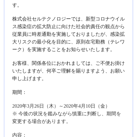
す。
株式会社セルテクノロジーでは、新型コロナウイル
ス感染症の拡大防止に向けた社会的責任の観点から
従業員に時差通勤を実施しておりましたが、感染拡
大リスクの最小化を目的に、原則在宅勤務（テレワ
ーク）を実施することをお知らせいたします。
お客様、関係各位におかれましては、ご不便お掛け
いたしますが、何卒ご理解を賜りますよう、お願い
申し上げます。
期間：
2020
年
3
月
26
日（木）～
2020
年
4
月
10
日（金）
※
今後の状況を鑑みながら慎重に判断し、期間を
変更する場合があります。
内容：