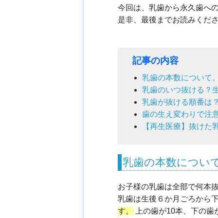
今回は、乳歯から永久歯へ
是非、最後までお読みくだ
記事の内容
乳歯の本数について
乳歯のいつ抜ける？
乳歯が抜ける順番は
歯の生え変わりで注
【再生医療】抜けた
乳歯の本数につい
お子様の乳歯は全部で何本
乳歯は生後６か月ごろから
す。
上の歯が10本、下の歯